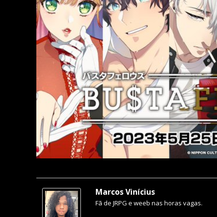
Marcos Vinícius
Fã de JRPG e weeb nas horas vagas.