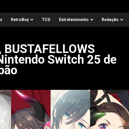
as
RetroBoy
TCG
Entretenimento
Redação
l, BUSTAFELLOWS
Nintendo Switch 25 de
pão