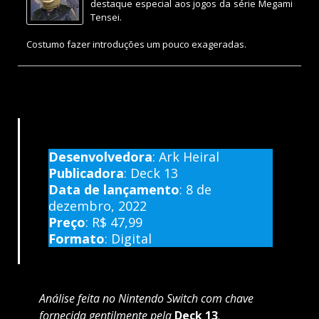
destaque especial aos jogos da série Megami
Tensei.
Costumo fazer introduções um pouco exageradas.
Desenvolvedora
: Ark Heiral
Publicadora
: Deck 13
Data de lançamento
: 8 de
dezembro, 2022
Preço
:
R$ 47,99
Formato
: Digital
Análise feita no Nintendo Switch com chave
fornecida gentilmente pela
Deck 13
.