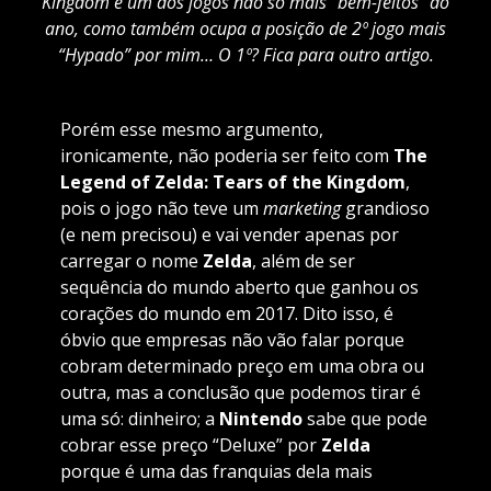
Kingdom é um dos jogos não só mais “bem-feitos” do
ano, como também ocupa a posição de 2º jogo mais
“Hypado” por mim… O 1º? Fica para outro artigo.
Porém esse mesmo argumento,
ironicamente, não poderia ser feito com
The
Legend of Zelda: Tears of the Kingdom
,
pois o jogo não teve um
marketing
grandioso
(e nem precisou) e vai vender apenas por
carregar o nome
Zelda
, além de ser
sequência do mundo aberto que ganhou os
corações do mundo em 2017. Dito isso, é
óbvio que empresas não vão falar porque
cobram determinado preço em uma obra ou
outra, mas a conclusão que podemos tirar é
uma só: dinheiro; a
Nintendo
sabe que pode
cobrar esse preço “Deluxe” por
Zelda
porque é uma das franquias dela mais