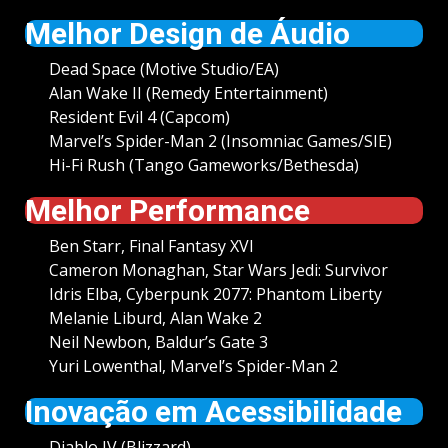
Melhor Design de Áudio
Dead Space (Motive Studio/EA)
Alan Wake II (Remedy Entertainment)
Resident Evil 4 (Capcom)
Marvel’s Spider-Man 2 (Insomniac Games/SIE)
Hi-Fi Rush (Tango Gameworks/Bethesda)
Melhor Performance
Ben Starr, Final Fantasy XVI
Cameron Monaghan, Star Wars Jedi: Survivor
Idris Elba, Cyberpunk 2077: Phantom Liberty
Melanie Liburd, Alan Wake 2
Neil Newbon, Baldur’s Gate 3
Yuri Lowenthal, Marvel’s Spider-Man 2
Inovação em Acessibilidade
Diablo IV (Blizzard)