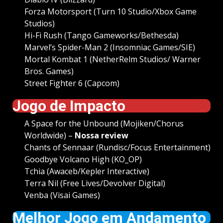
Forza Motorsport (Turn 10 Studio/Xbox Game
Studios)
Hi-Fi Rush (Tango Gameworks/Bethesda)
Marvel’s Spider-Man 2 (Insomniac Games/SIE)
Mortal Kombat 1 (NetherRelm Studios/ Warner
Bros. Games)
Street Fighter 6 (Capcom)
Jogo de Impacto
A Space for the Unbound (Mojiken/Chorus
Worldwide) –
Nossa review
Chants of Sennaar (Rundisc/Focus Entertainment)
Goodbye Volcano High (KO_OP)
Tchia (Awaceb/Kepler Interactive)
Terra Nil (Free Lives/Devolver Digital)
Venba (Visai Games)
Melhor Jogo em Andamento