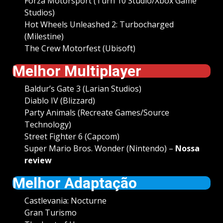
Forza Motorsport (Turn 10 Studio/Xbox Game
Studios)
Hot Wheels Unleashed 2: Turbocharged
(Milestine)
The Crew Motorfest (Ubisoft)
Melhor Multiplayer
Baldur’s Gate 3 (Larian Studios)
Diablo IV (Blizzard)
Party Animals (Recreate Games/Source
Technology)
Street Fighter 6 (Capcom)
Super Mario Bros. Wonder (Nintendo) –
Nossa
review
Melhor Adaptação
Castlevania: Nocturne
Gran Turismo