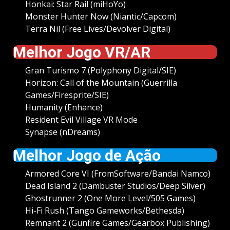
Honkai: Star Rail (miHoYo)
Monster Hunter Now (Niantic/Capcom)
Terra Nil (Free Lives/Devolver Digital)
Melhor Jogo VR/AR
Gran Turismo 7 (Polyphony Digital/SIE)
Horizon: Call of the Mountain (Guerrilla
Games/Firesprite/SIE)
Humanity (Enhance)
Resident Evil Village VR Mode
Synapse (nDreams)
Melhor Jogo de Ação
Armored Core VI (FromSoftware/Bandai Namco)
Dead Island 2 (Dambuster Studios/Deep Silver)
Ghostrunner 2 (One More Level/505 Games)
Hi-Fi Rush (Tango Gameworks/Bethesda)
Remnant 2 (Gunfire Games/Gearbox Publishing)