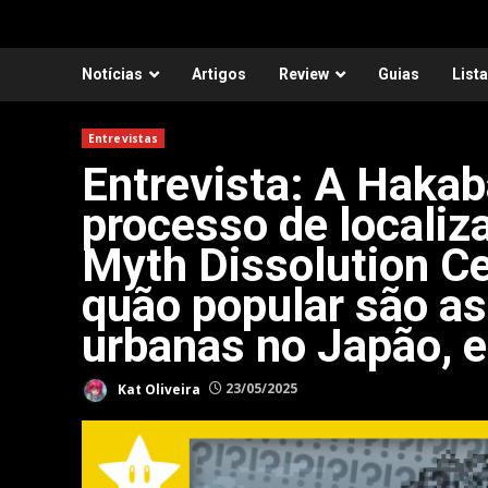
Notícias
Artigos
Review
Guias
List
Entrevistas
Entrevista: A Hakab
processo de locali
Myth Dissolution Cen
quão popular são as
urbanas no Japão, 
Kat Oliveira
23/05/2025