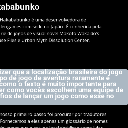
kababunko
 Hakababunko é uma desenvolvedora de
ideogames com sede no Japão . É conhecida pela
érie de jogos de visual novel Makoto Wakaido’s
se Files e Urban Myth Dissolution Center.
zer que a localização brasileira do jogo
tipo de jogo de aventura raramente é
 como o texto é muito importante para
aber como vocês escolhem uma equipe de
afios de lançar um jogo como esse no
 nosso primeiro passo foi procurar por tradutores
. Fornecemos a eles apenas um glossário de nomes
eixamos que a equipe local decidisse como lidar