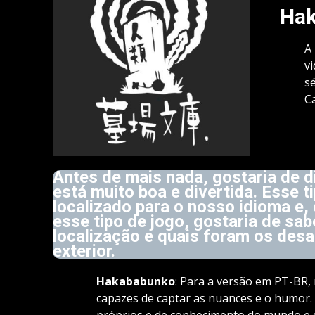
Ha
A
v
s
Ca
Antes de mais nada, gostaria de di
está muito boa e divertida. Esse 
localizado para o nosso idioma e,
esse tipo de jogo, gostaria de s
localização e quais foram os des
exterior.
Hakababunko
: Para a versão em PT-BR,
capazes de captar as nuances e o humor
próprios e de conhecimento do mundo e d