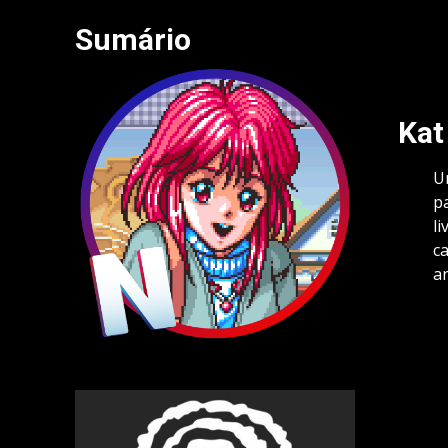
Sumário
Kat
U
p
l
ca
ar