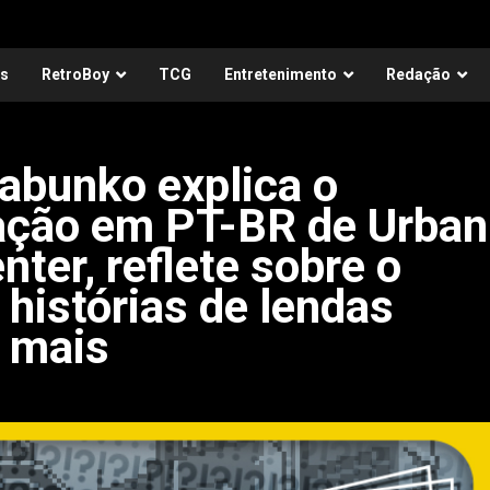
as
RetroBoy
TCG
Entretenimento
Redação
abunko explica o
zação em PT-BR de Urban
ter, reflete sobre o
 histórias de lendas
e mais