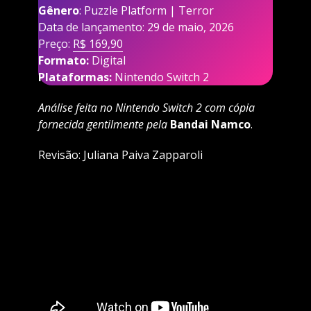
Gênero
: Puzzle Platform | Terror
Data de lançamento: 29 de maio, 2026
Preço:
R$ 169,90
Formato:
Digital
Plataformas:
Nintendo Switch 2
Análise feita no Nintendo Switch 2 com cópia
fornecida gentilmente pela
Bandai Namco
.
Revisão: Juliana Paiva Zapparoli