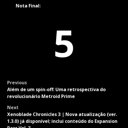
Nota Final:
5
Post
Previous
navigation
Além de um spin-off: Uma retrospectiva do
revolucionário Metroid Prime
Next
Xenoblade Chronicles 3 | Nova atualização (ver.
1.3.0) já disponível; inclui conteúdo do Expansion
Pass Vol. 3