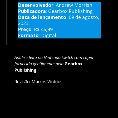
Desenvolvedor
: Andrew Morrish
Publicadora
: Gearbox Publishing
Data de lançamento
: 09 de agosto,
2023
Preço
:
R$ 46,99
Formato
: Digital
Análise feita no Nintendo Switch com cópia
fornecida gentilmente pela
Gearbox
Publishing
.
Revisão: Marcos Vinícius