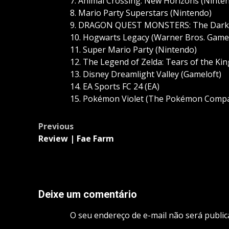
7. Animal Crossing: New Horizons (Ninte
8. Mario Party Superstars (Nintendo)
9. DRAGON QUEST MONSTERS: The Dark P
10. Hogwarts Legacy (Warner Bros. Game
11. Super Mario Party (Nintendo)
12. The Legend of Zelda: Tears of the K
13. Disney Dreamlight Valley (Gameloft)
14. EA Sports FC 24 (EA)
15. Pokémon Violet (The Pokémon Comp
Post
Previous
navigation
Review | Fae Farm
Deixe um comentário
O seu endereço de e-mail não será public