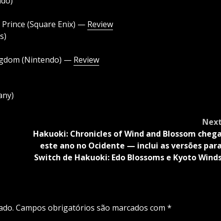
ndo)
rince (Square Enix) —
Review
s)
ingdom (Nintendo) —
Review
any)
Nex
Hakuoki: Chronicles of Wind and Blossom cheg
este ano no Ocidente — inclui as versões par
Switch de Hakuoki: Edo Blossoms e Kyoto Wind
ado.
Campos obrigatórios são marcados com
*