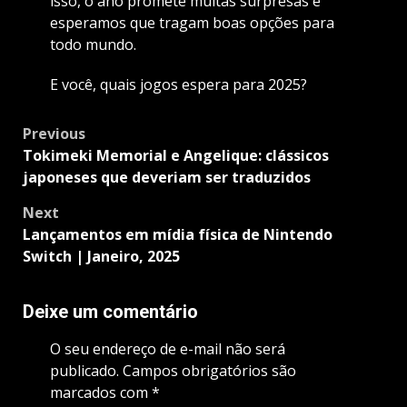
isso, o ano promete muitas surpresas e
esperamos que tragam boas opções para
todo mundo.
E você, quais jogos espera para 2025?
Post
Previous
navigation
Tokimeki Memorial e Angelique: clássicos
japoneses que deveriam ser traduzidos
Next
Lançamentos em mídia física de Nintendo
Switch | Janeiro, 2025
Deixe um comentário
O seu endereço de e-mail não será
publicado.
Campos obrigatórios são
marcados com
*