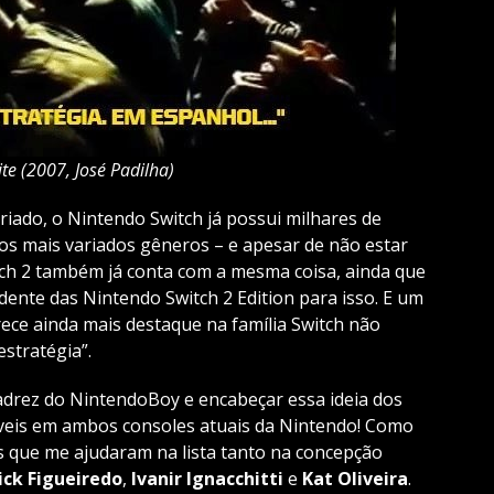
ite (2007, José Padilha)
iado, o Nintendo Switch já possui milhares de
os mais variados gêneros – e apesar de não estar
ch 2 também já conta com a mesma coisa, ainda que
te das Nintendo Switch 2 Edition para isso. E um
ce ainda mais destaque na família Switch não
stratégia”.
adrez do NintendoBoy e encabeçar essa ideia dos
veis em ambos consoles atuais da Nintendo! Como
 que me ajudaram na lista tanto na concepção
ick Figueiredo
,
Ivanir Ignacchitti
e
Kat Oliveira
.