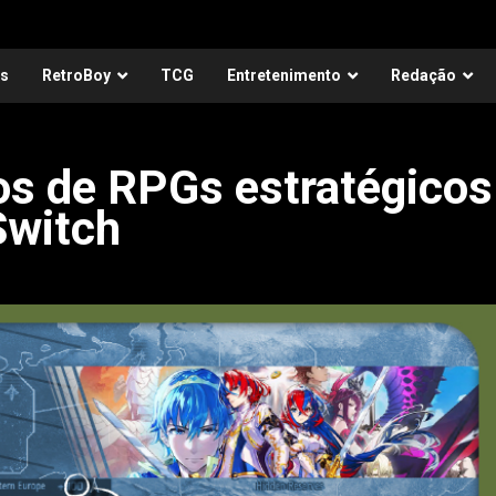
as
RetroBoy
TCG
Entretenimento
Redação
os de RPGs estratégicos
Switch