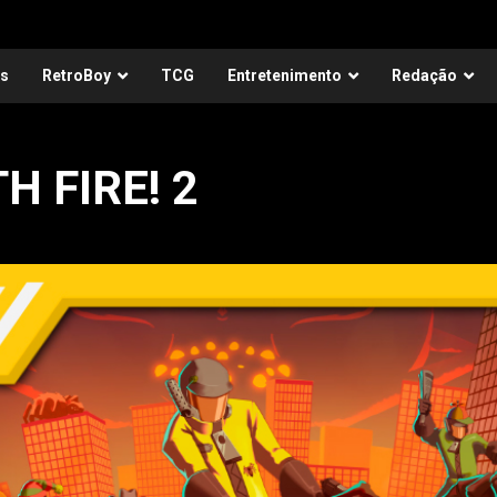
as
RetroBoy
TCG
Entretenimento
Redação
TH FIRE! 2