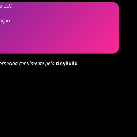
s LLC
lação
fornecida gentilmente pela
tinyBuild
.