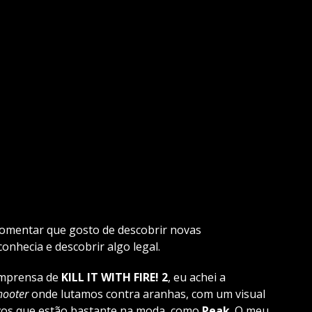
comentar que gosto de descobrir novas
conhecia e descobrir algo legal.
imprensa de
KILL IT WITH FIRE! 2
, eu achei a
hooter
onde lutamos contra aranhas, com um visual
vos que estão bastante na moda, como
Peak
. O meu