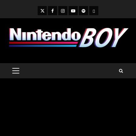
Skip
to
Twitter
Facebook
Instagram
Youtube
Spotify
Cookie
content
Policy
PRIMARY
MENU