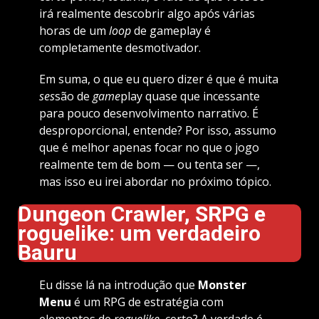
irá realmente descobrir algo após várias
horas de um
loop
de gameplay é
completamente desmotivador.
Em suma, o que eu quero dizer é que é muita
ses
são de
game
play quase que incessante
para pouco desenvolvimento narrativo. É
desproporcional, entende? Por isso, assumo
que é melhor apenas focar no que o jogo
realmente tem de bom — ou tenta ser —,
mas isso eu irei abordar no próximo tópico.
Dungeon Crawler, SRPG e
roguelike: um verdadeiro
Bauru
Eu disse lá na introdução que
Monster
Menu
é um RPG de estratégia com