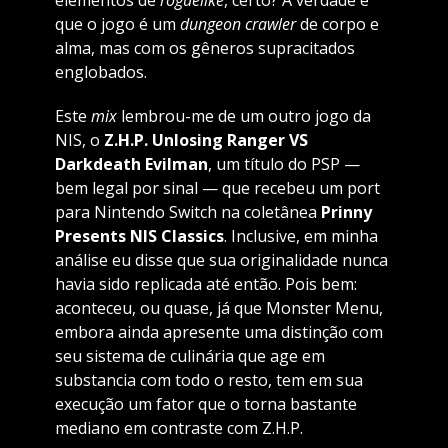
elementos de
roguelike
, certo? A verdade é
que o jogo é um
dungeon crawler
de corpo e
alma, mas com os gêneros supracitados
englobados.
Este
mix
lembrou-me de um outro jogo da
NIS, o
Z.H.P. Unlosing Ranger VS
Darkdeath Evilman
, um título do PSP —
bem legal por sinal — que recebeu um port
para Nintendo Switch na coletânea
Prinny
Presents NIS Classics
. Inclusive, em minha
análise eu disse que sua originalidade nunca
havia sido replicada até então. Pois bem:
aconteceu, ou quase, já que Monster Menu,
embora ainda apresente uma distinção com
seu sistema de culinária que age em
substancia com todo o resto, tem em sua
execução um fator que o torna bastante
mediano em contraste com Z.H.P.